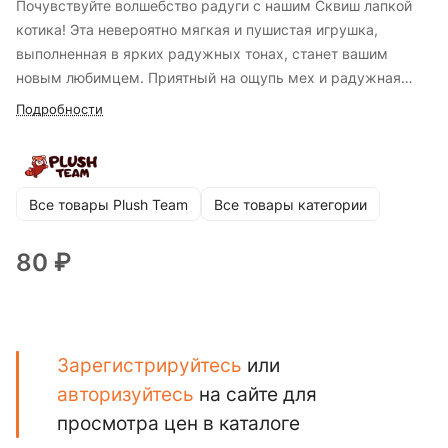
Почувствуйте волшебство радуги с нашим Сквиш лапкой
котика! Эта невероятно мягкая и пушистая игрушка,
выполненная в ярких радужных тонах, станет вашим
новым любимцем. Приятный на ощупь мех и радужная
расцветка создают неповторимое ощущение уюта и
Подробности
позитива. Сжимайте, мните, наслаждайтесь невероятной
мягкостью и яркими красками! Идеальный подарок для
любителей кошек, радужных цветов и всех, кто ценит
красоту и качество.
Все товары Plush Team
Все товары категории
80 ₽
Зарегистрируйтесь
или
авторизуйтесь
на сайте для
просмотра цен в каталоге