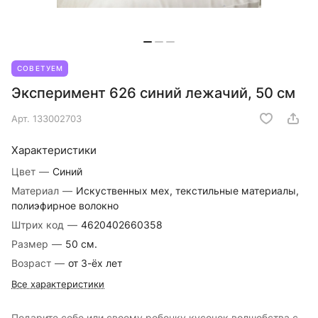
СОВЕТУЕМ
Эксперимент 626 синий лежачий, 50 см
Арт.
133002703
Характеристики
Цвет
—
Синий
Материал
—
Искуственных мех, текстильные материалы,
полиэфирное волокно
Штрих код
—
4620402660358
Размер
—
50 см.
Возраст
—
от 3-ёх лет
Все характеристики
Подарите себе или своему ребенку кусочек волшебства с