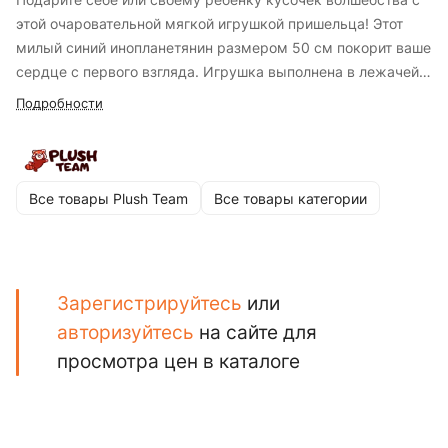
этой очаровательной мягкой игрушкой пришельца! Этот
милый синий инопланетянин размером 50 см покорит ваше
сердце с первого взгляда. Игрушка выполнена в лежачей
позе, что делает ее идеальной для объятий и
Подробности
использования в качестве подушки. А милое пятнышко на
спине добавляет пришельцу еще больше очарования.
Изготовленный из высококачественных, гипоаллергенных
материалов, абсолютно безопасен даже для самых
Все товары Plush Team
Все товары категории
маленьких. Его мягкая шерстка и забавная мордочка
подарят море положительных эмоций и сделают его
лучшим другом для игр и отдыха.
Зарегистрируйтесь
или
авторизуйтесь
на сайте для
просмотра цен в каталоге