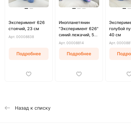
Эксперимент 626
Инопланетянин
Экспериме
стоячий, 23 см
"Эксперимент 626"
голубой п
синий лежачий, 53
40 см
Арт.
00008838
см
Арт.
00008814
Арт.
000088
Подробнее
Подробнее
Подро
Назад к списку