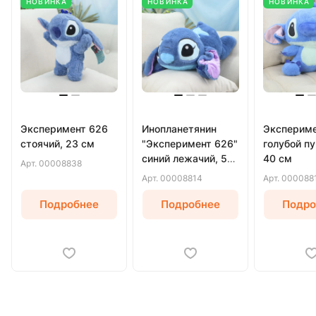
НОВИНКА
НОВИНКА
НОВИНКА
Эксперимент 626
Инопланетянин
Экспериме
стоячий, 23 см
"Эксперимент 626"
голубой п
синий лежачий, 53
40 см
Арт.
00008838
см
Арт.
00008814
Арт.
000088
Подробнее
Подробнее
Подро