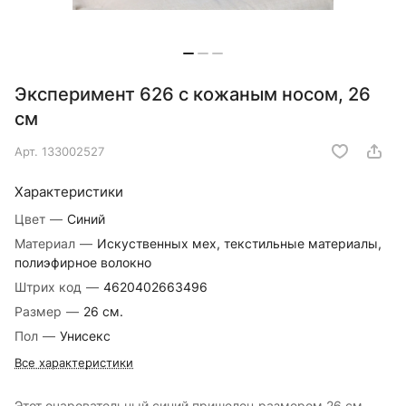
Эксперимент 626 с кожаным носом, 26
см
Арт.
133002527
Характеристики
Цвет
—
Синий
Материал
—
Искуственных мех, текстильные материалы,
полиэфирное волокно
Штрих код
—
4620402663496
Размер
—
26 см.
Пол
—
Унисекс
Все характеристики
Этот очаровательный синий пришелец размером 26 см