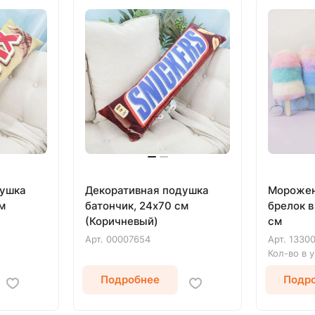
душка
Декоративная подушка
Морожен
м
батончик, 24х70 см
брелок в
(Коричневый)
см
Арт.
00007654
Арт.
1330
Кол-во в 
Подробнее
Подр