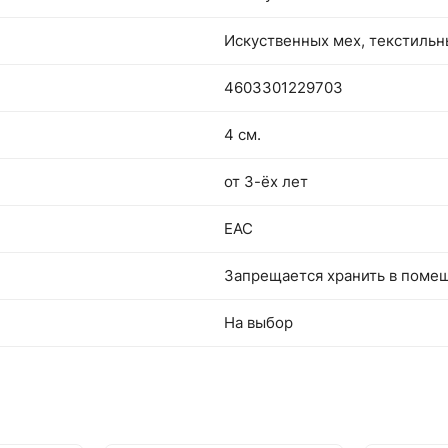
Искуственных мех, текстиль
4603301229703
4 см.
от 3-ёх лет
EAC
Запрещается хранить в поме
На выбор