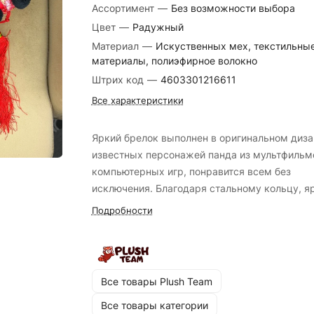
Ассортимент
—
Без возможности выбора
Цвет
—
Радужный
Материал
—
Искуственных мех, текстильны
материалы, полиэфирное волокно
Штрих код
—
4603301216611
Все характеристики
Яркий брелок выполнен в оригинальном диза
известных персонажей панда из мультфильм
компьютерных игр, понравится всем без
исключения. Благодаря стальному кольцу, я
брелок идеально подойдет в качестве подве
Подробности
для школьного ранца (рюкзака) или сумки.
Оригинальный дизайн подвески для ключей
выделяется на фоне других однотипных
подвесок, что помогает не спутать свои ключ
Все товары Plush Team
чужими. Фигурные брелоки изготавливаются 
Все товары категории
качественных материалов, поэтому их прият