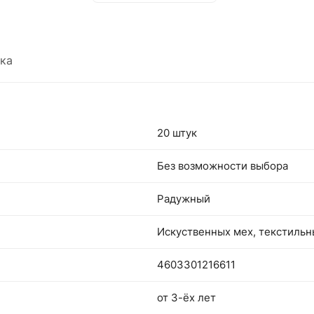
держать в руках. Поклонников мультфильмов
компьютерных игр, несомненно, обрадует
привлекательный и красочный стильный
ка
аксессуар.
20 штук
Без возможности выбора
Радужный
Искуственных мех, текстиль
4603301216611
от 3-ёх лет