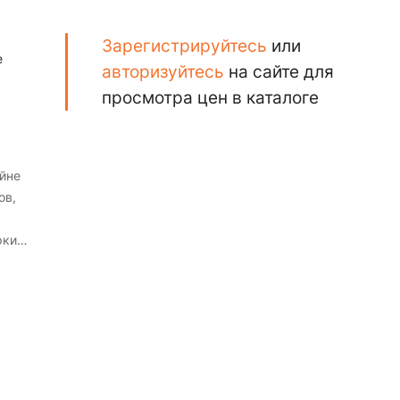
Зарегистрируйтесь
или
е
авторизуйтесь
на сайте для
просмотра цен в каталоге
йне
ов,
ркий
ски
и с
из
но