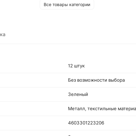
Все товары категории
вашему повседневному образу.
ка
12 штук
Без возможности выбора
Зеленый
Металл, текстильные матери
4603301223206