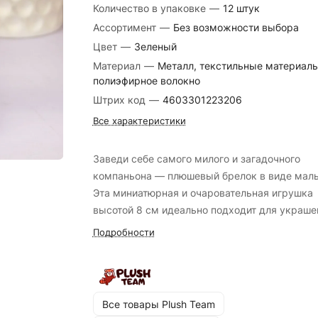
Количество в упаковке
—
12 штук
Ассортимент
—
Без возможности выбора
Цвет
—
Зеленый
Материал
—
Металл, текстильные материалы
полиэфирное волокно
Штрих код
—
4603301223206
Все характеристики
Заведи себе самого милого и загадочного
компаньона — плюшевый брелок в виде мал
Эта миниатюрная и очаровательная игрушка
высотой 8 см идеально подходит для украше
ваших ключей, рюкзака или сумки. Кругленьк
Подробности
пушистый персонаж выполнен из мягких
материалов высокого качества, что делает е
безопасным и приятным на ощупь. Его
компактный размер обеспечивает удобство 
Все товары Plush Team
использовании и добавит стильную деталь