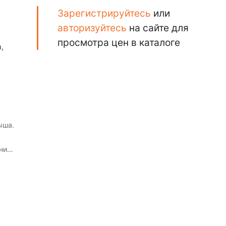
Зарегистрируйтесь
или
авторизуйтесь
на сайте для
просмотра цен в каталоге
,
ыша.
ния
ий и
го
в