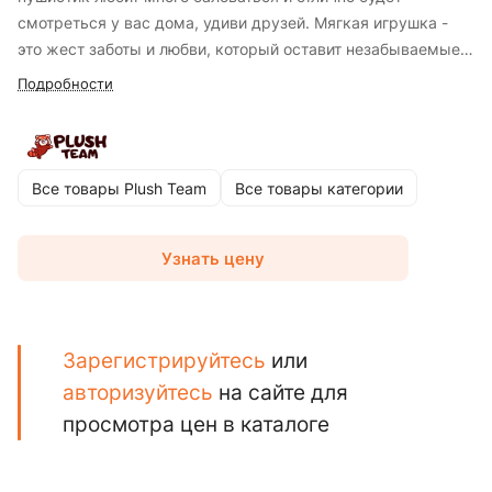
смотреться у вас дома, удиви друзей. Мягкая игрушка -
это жест заботы и любви, который оставит незабываемые
воспоминания и создаст уютный уголок тепла и радости
Подробности
жизни. Она изготовлена из очень нежного пушистого и
приятного на ощупь искусственного меха, обеспечивая
приятное тактильное восприятие и антистрессовый эффект
при прикосновении.
Все товары Plush Team
Все товары категории
Узнать цену
Зарегистрируйтесь
или
авторизуйтесь
на сайте для
просмотра цен в каталоге