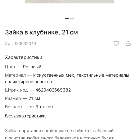
Зайка в клубнике, 21 см
Арт.
133002349
Характеристики
Цвет
—
Розовый
Материал
—
Искуственных мех, текстильные материалы,
полиэфирное волокно
Штрих код
—
4620402669382
Размер
—
21 см.
Возраст
—
от 3-ёх лет
Все характеристики
Зайка спрятался в клубнике не найдете, забавный
пушистик любит много баловаться и отлично будет