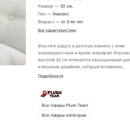
Размер
—
30 см.
Пол
—
Унисекс
Возраст
—
от 3-ёх лет
Все характеристики
Впустите радугу в детскую комнату с этим
жизнерадостным и ярким жирафом! Игрушк
высотой 30 см отличается насыщенными цв
и веселым дизайном, который мгновенно
привлекает внимание малышей и помогает
Подробности
развивать цветовосприятие. Этот солнечный
зверек выполнен из гипоаллергенных и прия
на ощупь материалов, поэтому с ним так здо
играть и засыпать в обнимку. Благодаря
Все товары Plush Team
компактному размеру, жирафика удобно бра
Все товары категории
собой в гости, в садик или в поездки.
Замечательный подарок, который подарит м
позитива и улыбок любому ребенку.