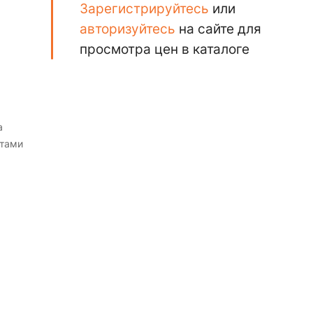
Зарегистрируйтесь
или
авторизуйтесь
на сайте для
просмотра цен в каталоге
а
етами
тных
рово
ть с
оре