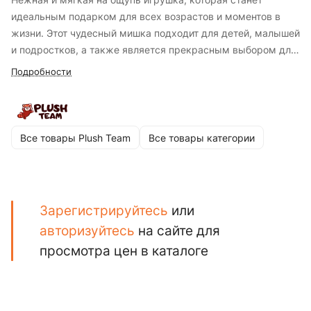
идеальным подарком для всех возрастов и моментов в
жизни. Этот чудесный мишка подходит для детей, малышей
и подростков, а также является прекрасным выбором для
сюрприза близкому человеку. Она изготовлена из очень
Подробности
нежного пушистого и приятного на ощупь
высококачественного искусственного меха, обеспечивая
приятное тактильное восприятие и антистрессовый эффект
при прикосновении. Мягкая игрушка - это жест заботы и
Все товары Plush Team
Все товары категории
любви, который оставит незабываемые воспоминания и
создаст уютный уголок тепла и радости жизни.
Зарегистрируйтесь
или
авторизуйтесь
на сайте для
просмотра цен в каталоге