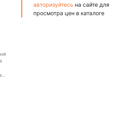
авторизуйтесь
на сайте для
просмотра цен в каталоге
вой
й
а
ов,
й в
рком