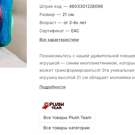
Штрих код
—
4603301228096
Размер
—
21 см.
Возраст
—
от 3-ёх лет
Сертификат
—
EAC
Все характеристики
Познакомьтесь с нашей удивительной плюше
игрушкой — синим инопланетянином, которы
может трансформироваться! Эта уникальная
игрушка высотой 21 см обладает молниями н
ушах. Застегните их, и ваш синий пришелец
Подробности
превратится в очаровательную игрушку.
Сделанная из мягких и безопасных материал
игрушка идеально подходит для игр и
удивительных трансформаций, оставляя дете
Все товары Plush Team
восторге от превращений. Яркий дизайн и
Все товары категории
преобразования делают её идеальным пода