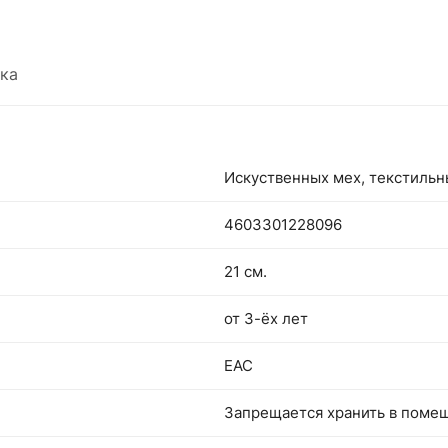
для малышей и поклонников захватывающих
приключений.
ка
Искуственных мех, текстиль
4603301228096
21 см.
от 3-ёх лет
EAC
Запрещается хранить в поме