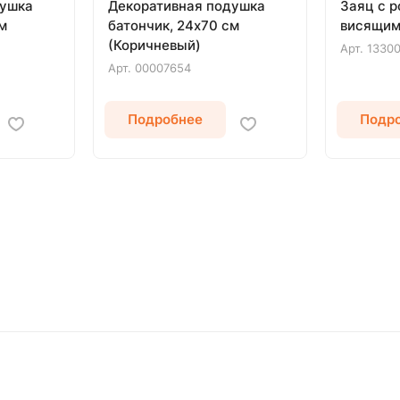
душка
Декоративная подушка
Заяц с р
м
батончик, 24х70 см
висящим
(Коричневый)
Арт.
1330
Арт.
00007654
Подробнее
Подр