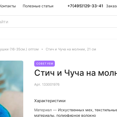
+7(495)129-33-41
Заказ
Контакты
Полезные статьи
ушки (16-35см.) оптом
Стич и Чуча на молнии, 21 см
СОВЕТУЕМ
Стич и Чуча на молн
Арт.
133001976
Характеристики
Материал
—
Искуственных мех, текстильны
материалы, полиэфирное волокно