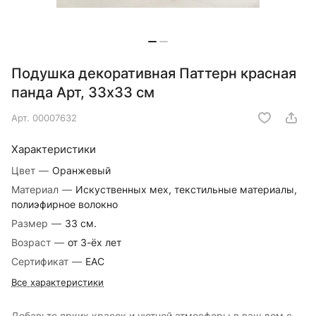
Подушка декоративная Паттерн красная
панда Арт, 33х33 см
Арт.
00007632
Характеристики
Цвет
—
Оранжевый
Материал
—
Искуственных мех, текстильные материалы,
полиэфирное волокно
Размер
—
33 см.
Возраст
—
от 3-ёх лет
Сертификат
—
EAC
Все характеристики
Добавьте ярких красок и уютной атмосферы в ваш дом с