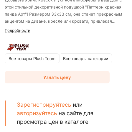
этой стильной декоративной подушкой "Паттерн красная
панда Арт"! Размером 33х33 см, она станет прекрасным
акцентом на диване, кресле или кровати, привлекая
внимание своим уникальным дизайном с очаровательными
Подробности
красными пандами. Эта подушка не только украсит ваш
интерьер, но и подарит дополнительный комфорт.
Изготовленная из приятной на ощупь ткани, она идеально
подходит для того, чтобы опереться или просто
Все товары Plush Team
Все товары категории
насладиться моментом отдыха. Подушка станет
прекрасным подарком для любителей оригинального
Узнать цену
декора, природы и, конечно же, милых красных панд.
Создайте уютное пространство с элементами искусства и
милого дизайна. Эта подушка — идеальное сочетание
функциональности и эстетики, которое привнесет позитив в
Зарегистрируйтесь
или
любое помещение.
авторизуйтесь
на сайте для
просмотра цен в каталоге