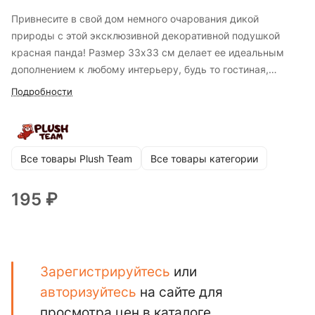
Привнесите в свой дом немного очарования дикой
природы с этой эксклюзивной декоративной подушкой
красная панда! Размер 33х33 см делает ее идеальным
дополнением к любому интерьеру, будь то гостиная,
спальня или детская комната. Нежный и выразительный
Подробности
узор с красными пандами создает уютную и стильную
атмосферу. Эта подушка — не только стильный элемент
декора, но и источник комфорта. Мягкая, приятная на
ощупь ткань дарит приятные тактильные ощущения, а
Все товары Plush Team
Все товары категории
качественное наполнение обеспечивает упругость и
долговечность. Прекрасно подойдет как для украшения,
195 ₽
так и для удобства во время отдыха. Подушка красная
панда станет чудесным подарком для ценителей
оригинального дизайна, любителей животных и всех, кто
стремится сделать свое пространство более уютным и
Зарегистрируйтесь
или
индивидуальным.
авторизуйтесь
на сайте для
просмотра цен в каталоге