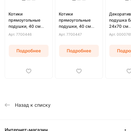
Котики
Котики
Декоратив
прямоугольные
прямоугольные
подушка б
подушки, 40 см
подушки, 40 см
24х70 см
(Белый)
(Серый)
(Бежевый)
Арт.
7700446
Арт.
7700447
Арт.
000076
Подробнее
Подробнее
Подро
Назад к списку
Интернет-магазин