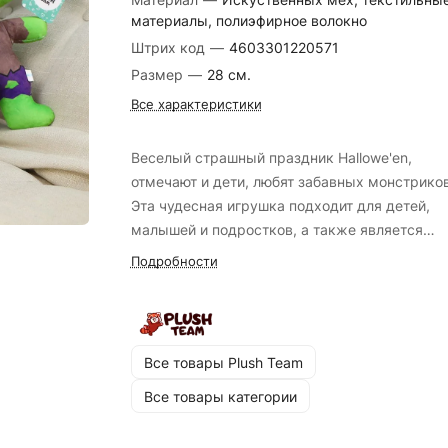
материалы, полиэфирное волокно
Штрих код
—
4603301220571
Размер
—
28 см.
Все характеристики
Веселый страшный праздник Hallowe'en,
отмечают и дети, любят забавных монстриков
Эта чудесная игрушка подходит для детей,
малышей и подростков, а также является
прекрасным выбором для сюрприза близко
Подробности
человеку. Мягкая игрушка для праздника
Хэллоуин
Все товары Plush Team
Все товары категории