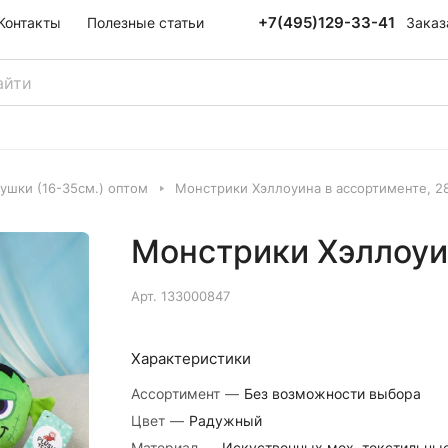
+7(495)129-33-41
Заказ
Контакты
Полезные статьи
ушки (16-35см.) оптом
Монстрики Хэллоуина в ассортименте, 2
Монстрики Хэллоуин
Арт.
133000847
Характеристики
Ассортимент
—
Без возможности выбора
Цвет
—
Радужный
Материал
—
Искуственных мех, текстильны