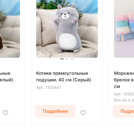
льные
Котики прямоугольные
Морожен
Белый)
подушки, 40 см (Серый)
брелок в
см
Арт.
7700447
Арт.
1330
Кол-во в 
Подробнее
Подр