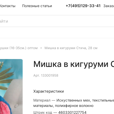
+7(495)129-33-41
Заказ
Контакты
Полезные статьи
ушки (16-35см.) оптом
Мишка в кигуруми Стича, 28 см
Мишка в кигуруми С
Арт.
133001958
Характеристики
Материал
—
Искуственных мех, текстильны
материалы, полиэфирное волокно
Штрих код
—
4603301227754