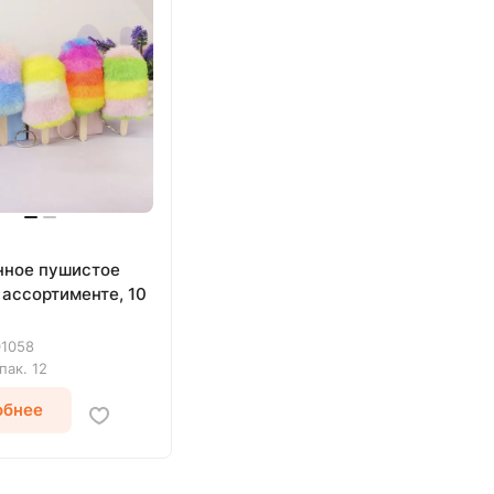
ное пушистое
 ассортименте, 10
01058
упак.
12
обнее