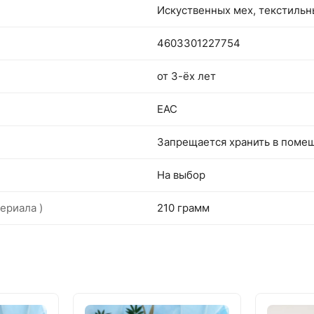
Искуственных мех, текстиль
4603301227754
от 3-ёх лет
EAC
Запрещается хранить в поме
На выбор
ериала )
210 грамм