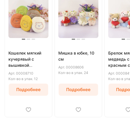
Кошелек мягкий
Мишка в юбке, 10
Брелок мя
кучерявый с
см
медведь с
вышивкой
красным с
Арт.
00008606
медведя, 11 см
11 см
Кол-во в упак.
24
Арт.
00008710
Арт.
000084
Кол-во в упак.
12
Кол-во в уп
Подробнее
Подробнее
Подро