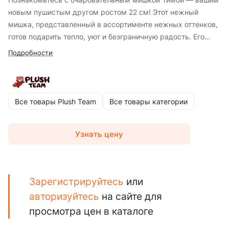
новым пушистым другом ростом 22 см! Этот нежный
мишка, представленный в ассортименте нежных оттенков,
готов подарить тепло, уют и безграничную радость. Его
мягкая, приятная на ощупь шерстка и милая мордочка
Подробности
делают его идеальным компаньоном для объятий и игр.
Мишка Тимби выполнен из высококачественных,
гипоаллергенных материалов, что делает его абсолютно
безопасным для детей любого возраста. Благодаря своим
Все товары Plush Team
Все товары категории
компактным размерам (22 см), он легко поместится в
рюкзачке, станет верным спутником в дороге или уютным
Узнать цену
украшением детской комнаты. Выберите своего любимого
Тимби из представленных нежных цветов и подарите себе
или своим близким этого чудесного друга. Он станет
идеальным подарком на любой праздник или просто так,
Зарегистрируйтесь
или
чтобы сделать обычный день немного волшебнее!
авторизуйтесь
на сайте для
просмотра цен в каталоге