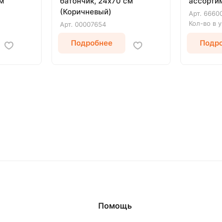
м
батончик, 24х70 см
ассортим
(Коричневый)
Арт.
6660
Кол-во в 
Арт.
00007654
Подробнее
Подр
Помощь