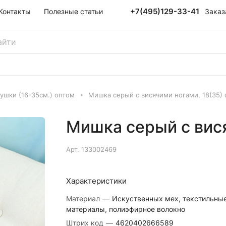
+7(495)129-33-41
Заказ
Контакты
Полезные статьи
ушки (16-35см.) оптом
Мишка серый с висячими ногами, 18(35) 
Мишка серый с вися
Арт.
133002469
Характеристики
Материал
—
Искуственных мех, текстильны
материалы, полиэфирное волокно
Штрих код
—
4620402666589