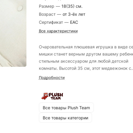
Размер
—
18(35) см.
Возраст
—
от 3-ёх лет
Сертификат
—
EAC
Все характеристики
Очаровательная плюшевая игрушка в виде с
мишки станет верным другом вашему ребенк
стильным аксессуаром для любой детской
комнаты. Высотой 35 см, этот медвежонок с
висячими ногами обладает невероятной
Подробности
мягкостью и качеством исполнения. Его
добродушное выражение лица и уютный
материал сделают его идеальным спутником
игр и сна. Подарите радость своих близким,
Все товары Plush Team
выбрав эту универсальную игрушку в качест
Все товары категории
подарка.