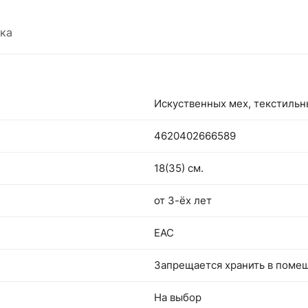
ка
Искуственных мех, текстиль
4620402666589
18(35) см.
от 3-ёх лет
EAC
Запрещается хранить в поме
На выбор