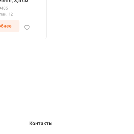
енте, 3,5 см
0485
упак.
12
обнее
Контакты