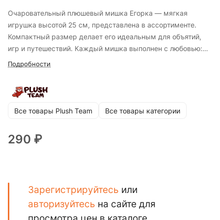
Очаровательный плюшевый мишка Егорка — мягкая
игрушка высотой 25 см, представлена в ассортименте.
Компактный размер делает его идеальным для объятий,
игр и путешествий. Каждый мишка выполнен с любовью:
мягкий, приятный на ощупь мех, добрые глазки и
Подробности
аккуратный бантик делают Егорку отличным подарком для
малышей и не только! Такая игрушка станет добрым
другом или милым сувениром на любой случай.
Все товары Plush Team
Все товары категории
290 ₽
Зарегистрируйтесь
или
авторизуйтесь
на сайте для
просмотра цен в каталоге