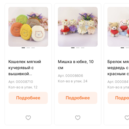
Кошелек мягкий
Мишка в юбке, 10
Брелок мя
кучерявый с
см
медведь с
вышивкой
красным с
Арт.
00008606
медведя, 11 см
11 см
Кол-во в упак.
24
Арт.
00008710
Арт.
000084
Кол-во в упак.
12
Кол-во в уп
Подробнее
Подробнее
Подро