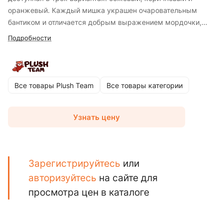
оранжевый. Каждый мишка украшен очаровательным
бантиком и отличается добрым выражением мордочки,
вызывая улыбку с первого взгляда. Шуня — это идеальный
Подробности
друг для детей и уютное дополнение к любому интерьеру.
Он прекрасно подходит для объятий, игр и подарков на
любые праздники. Создан из мягких, приятных на ощупь и
безопасных материалов.
Все товары Plush Team
Все товары категории
Узнать цену
Зарегистрируйтесь
или
авторизуйтесь
на сайте для
просмотра цен в каталоге