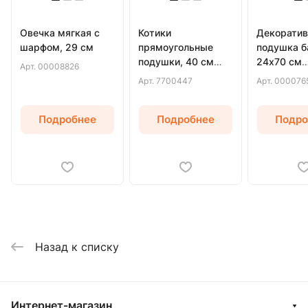
Овечка мягкая с
Котики
Декоратив
шарфом, 29 см
прямоугольные
подушка б
подушки, 40 см
24х70 см
Арт.
00008826
(Серый)
(Бежевый)
Арт.
7700447
Арт.
000076
Подробнее
Подробнее
Подро
Назад к списку
Интернет-магазин