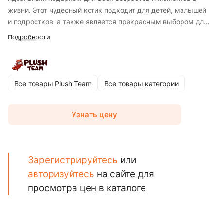
жизни. Этот чудесный котик подходит для детей, малышей
и подростков, а также является прекрасным выбором для
сюрприза близкому человеку. Он изготовлен из очень
Подробности
нежного пушистого и приятного на ощупь
высококачественного искусственного меха, обеспечивая
приятное тактильное восприятие и антистрессовый эффект
при прикосновении. Мягкая игрушка - это жест заботы и
Все товары Plush Team
Все товары категории
любви, который оставит незабываемые воспоминания и
создаст уютный уголок тепла и радости жизни.
Узнать цену
Зарегистрируйтесь
или
авторизуйтесь
на сайте для
просмотра цен в каталоге