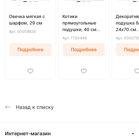
Овечка мягкая с
Котики
Декоратив
шарфом, 29 см
прямоугольные
подушка б
подушки, 40 см
24х70 см
Арт.
00008826
(Белый)
(Бежевый)
Арт.
7700446
Арт.
000076
Подробнее
Подробнее
Подро
Назад к списку
Интернет-магазин