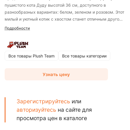
пушистого кота Дуду высотой 36 см, доступного в
разнообразных вариантах: белом, зеленом и розовом. Этот
милый и уютный котик с хвостом станет отличным другом
для вашего ребенка, привнося радость и тепло в каждый
Подробности
день. Кот Дуду изготовлен из качественных и безопасных
материалов, что делает его идеальным для игр и объятий.
Его нежная текстура и выразительный дизайн делают его
неотразимым и уникальным. Эта игрушка легко найдет
Все товары Plush Team
Все товары категории
свое место в детской комнате и станет центральной
фигурой во многих увлекательных приключениях вашего
Узнать цену
ребенка. Плюшевый кот Дуду — это превосходный
подарок, который привнесет много положительных эмоций
и уютных мгновений.
Зарегистрируйтесь
или
авторизуйтесь
на сайте для
просмотра цен в каталоге