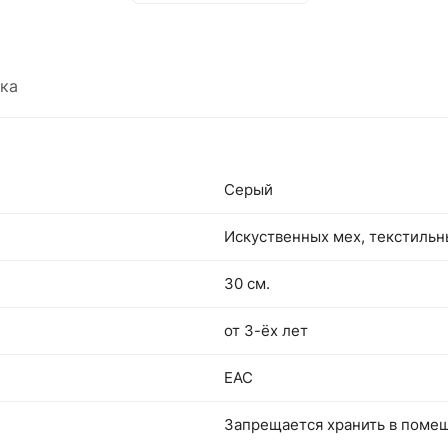
заботы и любви, который оставит незабывае
воспоминания и создаст уютный уголок тепла
радости жизни.
ка
Серый
Искуственных мех, текстиль
30 см.
от 3-ёх лет
EAC
Запрещается хранить в поме