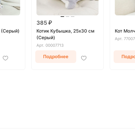
385 ₽
 (Серый)
Котик Кубышка, 25х30 см
Кот Молч
(Серый)
Арт.
7700
Арт.
00007713
Подробнее
Подр