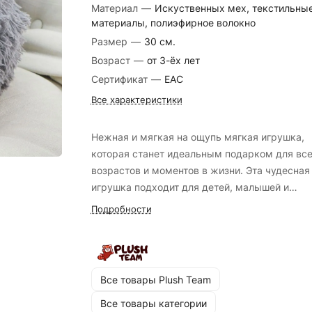
Материал
—
Искуственных мех, текстильны
материалы, полиэфирное волокно
Размер
—
30 см.
Возраст
—
от 3-ёх лет
Сертификат
—
EAC
Все характеристики
Нежная и мягкая на ощупь мягкая игрушка,
которая станет идеальным подарком для вс
возрастов и моментов в жизни. Эта чудесная
игрушка подходит для детей, малышей и
подростков, а также является прекрасным
Подробности
выбором для сюрприза близкому человеку. 
изготовлена из очень нежного пушистого и
приятного на ощупь высококачественного
искусственного меха, обеспечивая приятное
Все товары Plush Team
тактильное восприятие и антистрессовый эф
Все товары категории
при прикосновении. Мягкая игрушка - это же