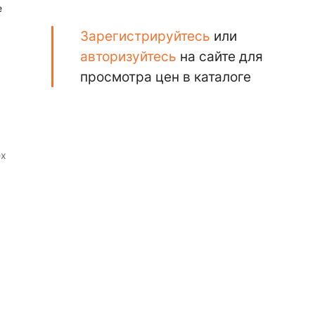
е
Зарегистрируйтесь
или
авторизуйтесь
на сайте для
просмотра цен в каталоге
ех
Она
фект
ст