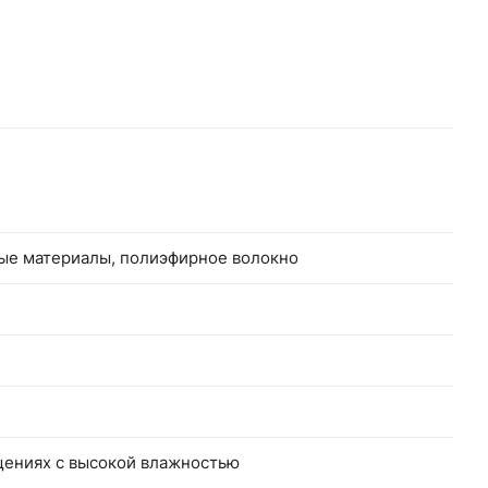
мые
 и
ные материалы, полиэфирное волокно
щениях с высокой влажностью