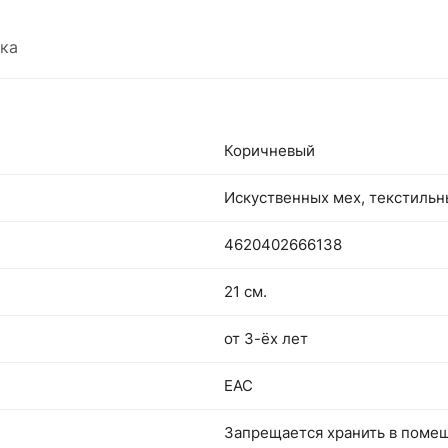
всех, кто ищет что-то особенное и уютное!
ка
Коричневый
Искуственных мех, текстиль
4620402666138
21 см.
от 3-ёх лет
EAC
Запрещается хранить в поме