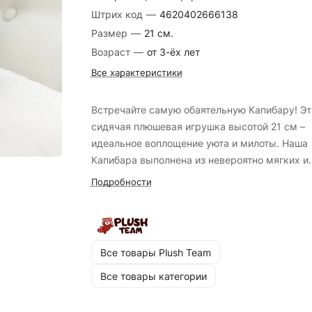
Штрих код
—
4620402666138
Размер
—
21 см.
Возраст
—
от 3-ёх лет
Все характеристики
Встречайте самую обаятельную Капибару! Эт
сидячая плюшевая игрушка высотой 21 см –
идеальное воплощение уюта и милоты. Наша
Капибара выполнена из невероятно мягких и
приятных на ощупь материалов, что делает е
Подробности
идеальной для обнимашек. Особый шарм ей
придает стильный шарф, который делает ее
образ еще более трогательным и завершенн
Благодаря своей сидячей позе, Капибара буд
Все товары Plush Team
прекрасно смотреться на полке, столе или
Все товары категории
кровати, принося тепло и доброту в ваш дом. Эт
прекрасный подарок для любителей животны
ценителей оригинальных плюшевых игрушек 