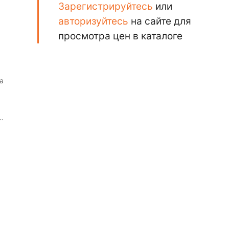
Зарегистрируйтесь
или
авторизуйтесь
на сайте для
просмотра цен в каталоге
а
е
ым.
ет
о
х,
и