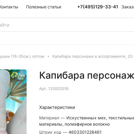
+7(495)129-33-41
Заказ
Контакты
Полезные статьи
ушки (16-35см.) оптом
Капибара персонажи в ассортименте, 20
Капибара персонажи
Арт.
133002018
Характеристики
Материал
—
Искуственных мех, текстильны
материалы, полиэфирное волокно
Штрих код
—
4603301228461