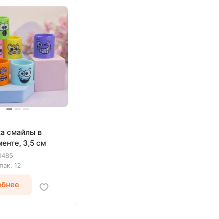
а смайлы в
енте, 3,5 см
0485
упак.
12
обнее