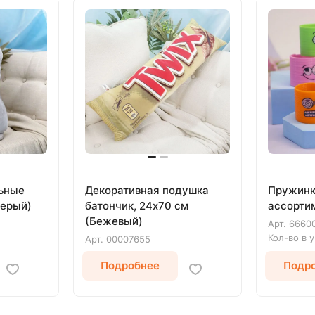
льные
Декоративная подушка
Пружинк
Серый)
батончик, 24х70 см
ассортим
(Бежевый)
Арт.
6660
Кол-во в 
Арт.
00007655
Подробнее
Подр