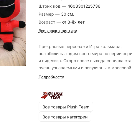
Штрих код
—
4603301225736
Размер
—
30 см.
Возраст
—
от 3-ёх лет
Все характеристики
Прекрасные персонажи Игра кальмара,
полюбились людям всего мира по серии сер
и видеоигр. Скоро после выхода сериала ста
очень узнаваемыми и популярны в массовой
культуре. Станет прекрасным украшением
Подробности
комнаты и любимым другом. Изготовлен из
приятного велюра, с элементами вышивки.
Мягкая игрушка - это жест заботы и любви,
который оставит незабываемые воспоминани
Все товары Plush Team
создаст уютный уголок тепла и радости жизн
Все товары категории