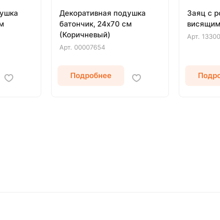
душка
Декоративная подушка
Заяц с р
м
батончик, 24х70 см
висящим
(Коричневый)
Арт.
1330
Арт.
00007654
Подробнее
Подр