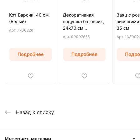
Кот Барсик, 40 см
Декоративная
Заяц с роз
(Белый)
подушка батончик,
висящими 
24х70 см
35 см
Арт.
7700228
(Бежевый)
Арт.
00007655
Арт.
133002
Подробнее
Подробнее
Подро
Назад к списку
Интернет-магазин