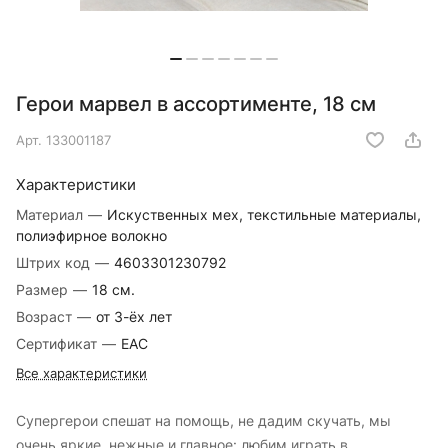
Герои марвел в ассортименте, 18 см
Арт.
133001187
Характеристики
Материал
—
Искуственных мех, текстильные материалы,
полиэфирное волокно
Штрих код
—
4603301230792
Размер
—
18 см.
Возраст
—
от 3-ёх лет
Сертификат
—
EAC
Все характеристики
Супергерои спешат на помощь, не дадим скучать, мы
очень яркие, нежные и главное: любим играть в