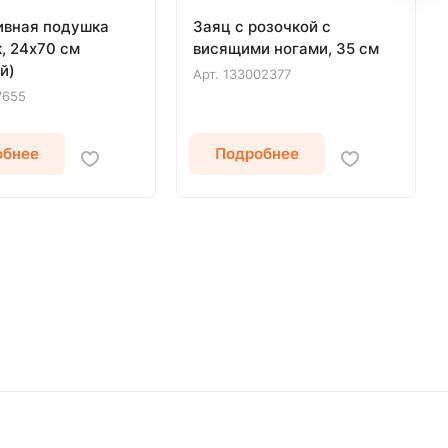
ивная подушка
Заяц с розочкой с
, 24х70 см
висящими ногами, 35 см
й)
Арт.
133002377
7655
обнее
Подробнее