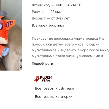
Штрих код
—
4603301214013
Размер
—
22 см.
Возраст
—
от 3-ёх лет
Все характеристики
Прекрасные персонажи Аниматроники Fnaf
полюбились детям всего мира по серии
мультфильмов и видеоигр. Скоро после выхо
мультфильма стали очень узнаваемыми и
популярны в массовой культуре. Мягкая
Подробности
невероятно милая плюшевая игрушка. Стане
прекрасным украшением детской комнаты и
любимым другом ребёнка. Изготовлен из
приятного велюра, с элементами вышивки.
Все товары Plush Team
Все товары категории