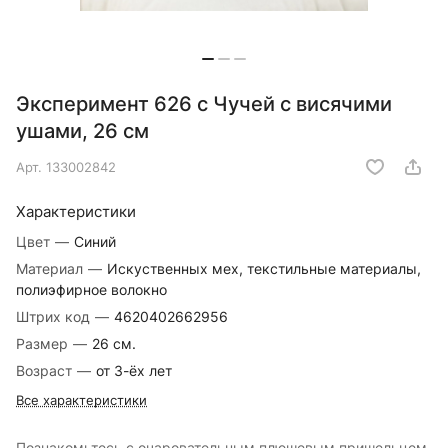
Эксперимент 626 с Чучей с висячими
ушами, 26 см
Арт.
133002842
Характеристики
Цвет
—
Синий
Материал
—
Искуственных мех, текстильные материалы,
полиэфирное волокно
Штрих код
—
4620402662956
Размер
—
26 см.
Возраст
—
от 3-ёх лет
Все характеристики
Познакомьтесь с очаровательным плюшевым пришельцем,