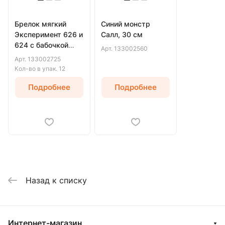
Брелок мягкий
Синий монстр
Эксперимент 626 и
Салл, 30 см
624 с бабочкой
Арт.
133002560
ассортименте, 10
Арт.
133002725
см
Кол-во в упак.
12
Подробнее
Подробнее
Назад к списку
Интернет-магазин