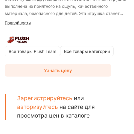
выполнена из приятного на ощупь, качественного
материала, безопасного для детей. Эта игрушка станет
отличным подарком как для маленьких любителей
Подробности
фантастики, так и для взрослых коллекционеров
необычных существ. Купить мягкую игрушку синего
инопланетянина можно уже сегодня! Порадуйте себя или
своих близких этим очаровательным созданием!
Все товары Plush Team
Все товары категории
Узнать цену
Зарегистрируйтесь
или
авторизуйтесь
на сайте для
просмотра цен в каталоге