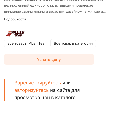
великолепный единорог с крылышками привлекает
внимание своим ярким и веселым дизайном, а мягкие и
приятные на ощупь материалы обеспечивают комфорт во
Подробности
время игр и объятий. Единый вид представлен в двух
очаровательных цветах: розовом и белом, что позволит
выбрать любимый вариант. Эта игрушка обязательно
станет центром внимания и украсит детскую комнату.
Все товары Plush Team
Все товары категории
Узнать цену
Зарегистрируйтесь
или
авторизуйтесь
на сайте для
просмотра цен в каталоге