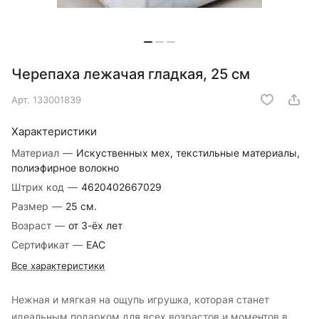
Черепаха лежачая гладкая, 25 см
Арт.
133001839
Характеристики
Материал
—
Искуственных мех, текстильные материалы,
полиэфирное волокно
Штрих код
—
4620402667029
Размер
—
25 см.
Возраст
—
от 3-ёх лет
Сертификат
—
EAC
Все характеристики
Нежная и мягкая на ощупь игрушка, которая станет
идеальным подарком для всех возрастов и моментов в