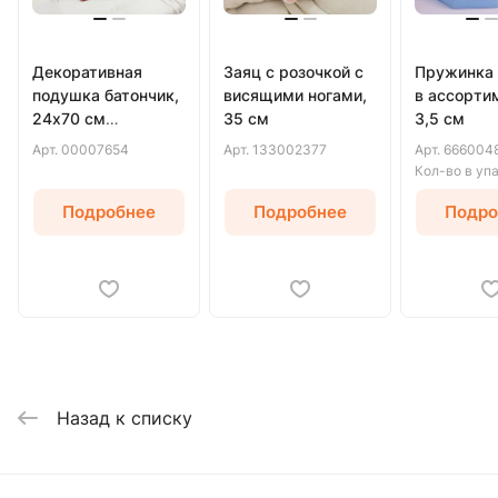
Декоративная
Заяц с розочкой с
Пружинка
подушка батончик,
висящими ногами,
в ассорти
24х70 см
35 см
3,5 см
(Коричневый)
Арт.
00007654
Арт.
133002377
Арт.
666004
Кол-во в уп
Подробнее
Подробнее
Подро
Назад к списку