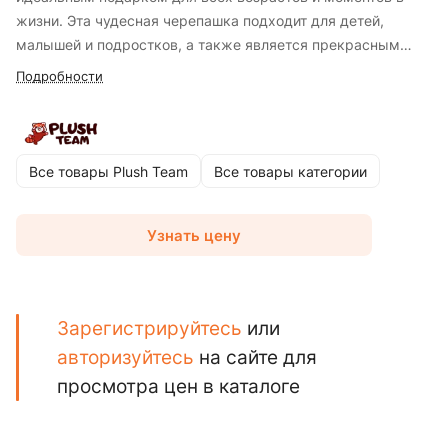
жизни. Эта чудесная черепашка подходит для детей,
малышей и подростков, а также является прекрасным
выбором для сюрприза близкому человеку. Она
Подробности
изготовлена из очень нежного и приятного на ощупь
велюра, обеспечивая приятное тактильное восприятие и
антистрессовый эффект при прикосновении. Мягкая
игрушка - это жест заботы и любви, который оставит
Все товары Plush Team
Все товары категории
незабываемые воспоминания и создаст уютный уголок
тепла и радости жизни.
Узнать цену
Зарегистрируйтесь
или
авторизуйтесь
на сайте для
просмотра цен в каталоге