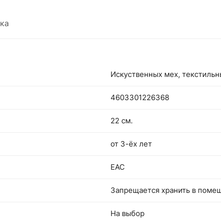
ребенка.
ка
Искуственных мех, текстиль
4603301226368
22 см.
от 3-ёх лет
EAC
Запрещается хранить в поме
На выбор