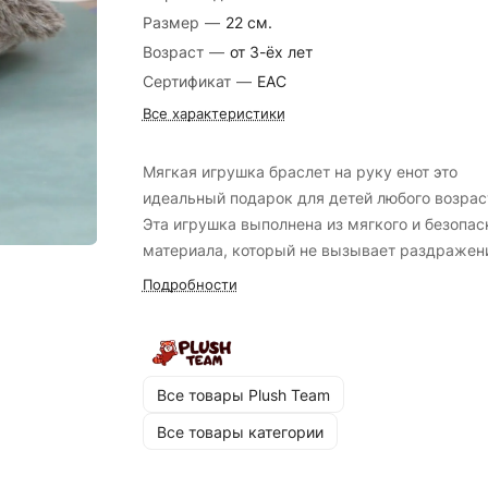
Размер
—
22 см.
Возраст
—
от 3-ёх лет
Сертификат
—
EAC
Все характеристики
Мягкая игрушка браслет на руку енот это
идеальный подарок для детей любого возрас
Эта игрушка выполнена из мягкого и безопас
материала, который не вызывает раздражен
кожи и не содержит вредных веществ. Енот
Подробности
имеет приятную к ощущению текстуру, что
делает его идеальным компаньоном для игр 
сна. Благодаря удобному браслету на руку,
игрушка легко прикрепляется к запястью,
Все товары Plush Team
обеспечивая безопасность и удобство
Все товары категории
использования. Сочетание ярких цветов и
детализированного дизайна делает енота не
только игрушкой, но и настоящим другом ва