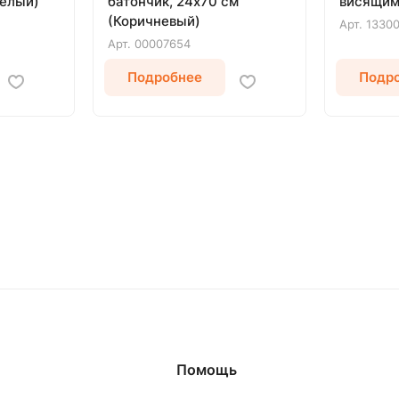
Белый)
батончик, 24х70 см
висящим
(Коричневый)
Арт.
1330
Арт.
00007654
Подробнее
Подр
Помощь