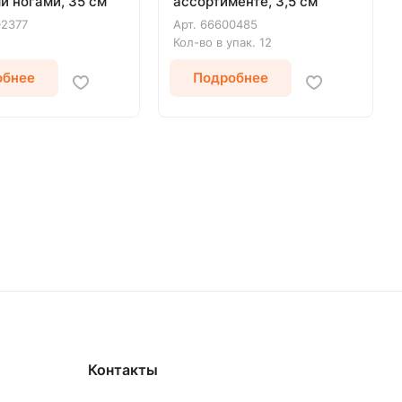
и ногами, 35 см
ассортименте, 3,5 см
02377
Арт.
66600485
Кол-во в упак.
12
обнее
Подробнее
Контакты