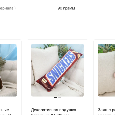
ериала )
90 грамм
льные
Декоративная подушка
Заяц с р