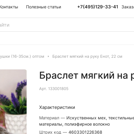
+7(495)129-33-41
Заказ
Контакты
Полезные статьи
ушки (16-35см.) оптом
Браслет мягкий на руку Енот, 22 см
Браслет мягкий на р
Арт.
133001805
Характеристики
Материал
—
Искуственных мех, текстильны
материалы, полиэфирное волокно
Штрих код
—
4603301226368