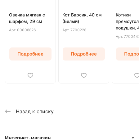
Овечка мягкая с
Кот Барсик, 40 см
Котики
шарфом, 29 см
(Белый)
прямоуго
подушки, 
Арт.
00008826
Арт.
7700228
(Серый)
Арт.
770044
Подробнее
Подробнее
Подро
Назад к списку
Интернет-магазин