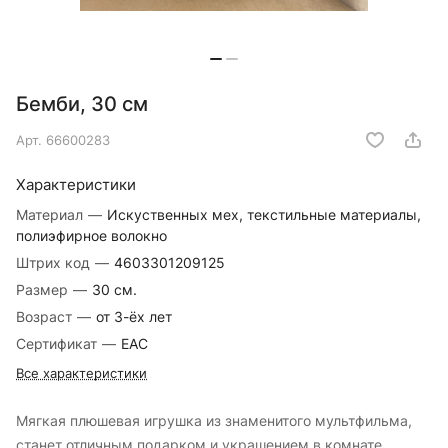
Бемби, 30 см
Арт.
66600283
Характеристики
Материал
—
Искуственных мех, текстильные материалы,
полиэфирное волокно
Штрих код
—
4603301209125
Размер
—
30 см.
Возраст
—
от 3-ёх лет
Сертификат
—
EAC
Все характеристики
Мягкая плюшевая игрушка из знаменитого мультфильма,
станет отличным подарком и украшением в комнате,