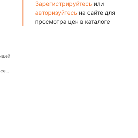
Зарегистрируйтесь
или
авторизуйтесь
на сайте для
просмотра цен в каталоге
лышей
Все
очень
фект
ругом