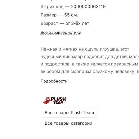
Штрих код
—
2000000063119
Размер
—
55 см.
Возраст
—
от 3-ёх лет
Все характеристики
Нежная и мягкая на ощупь игрушка, этот
чудесный динозавр подходит для детей, ма
и подростков, а также является прекрасным
выбором для сюрприза близкому человеку. 
дети любят дино, будет отличным подарком в
Подробности
преддверье года дракона. Он изготовлен из 
нежного пушистого и приятного на ощупь
искусственного меха, обеспечивая приятное
тактильное восприятие и антистрессовый эф
Все товары Plush Team
при прикосновении. Станет прекрасным
Все товары категории
украшением детской комнаты и любимым д
ребёнка.