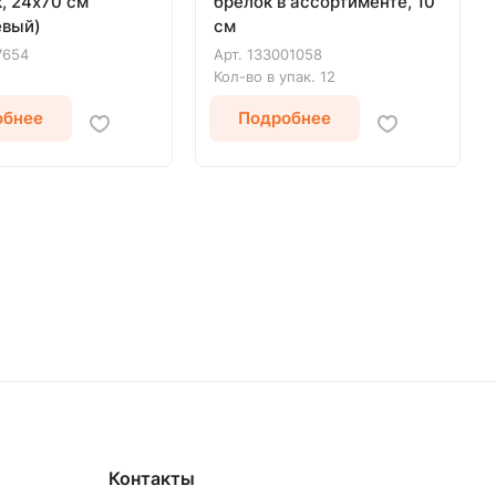
, 24х70 см
брелок в ассортименте, 10
евый)
см
7654
Арт.
133001058
Кол-во в упак.
12
обнее
Подробнее
Контакты