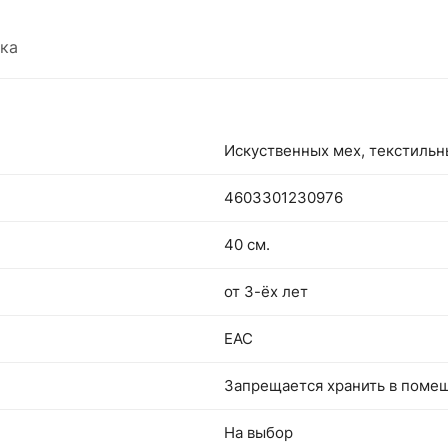
ка
Искуственных мех, текстиль
4603301230976
40 см.
от 3-ёх лет
EAC
Запрещается хранить в поме
На выбор