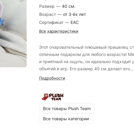
Размер
—
40 см.
Возраст
—
от 3-ёх лет
Сертификат
—
EAC
Все характеристики
Этот очаровательный плюшевый пришелец ст
отличным подарком для любого возраста! Мя
и приятный на ощупь, он идеально подходит 
объятий и игр. Его размер 40 см делает его
заметным и удобным для обнимания. Подари
Подробности
радость и уют с этим милым синим другом!
Все товары Plush Team
Все товары категории