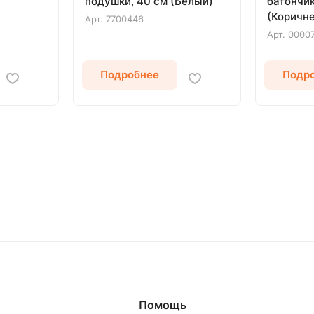
подушки, 40 см (Белый)
батончик
(Коричн
Арт.
7700446
Арт.
0000
Подробнее
Подр
Помощь