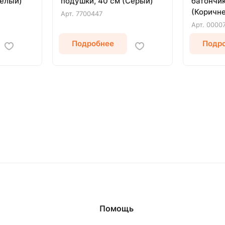
Белый)
подушки, 40 см (Серый)
батончик
(Коричн
Арт.
7700447
Арт.
0000
Подробнее
Подр
Помощь