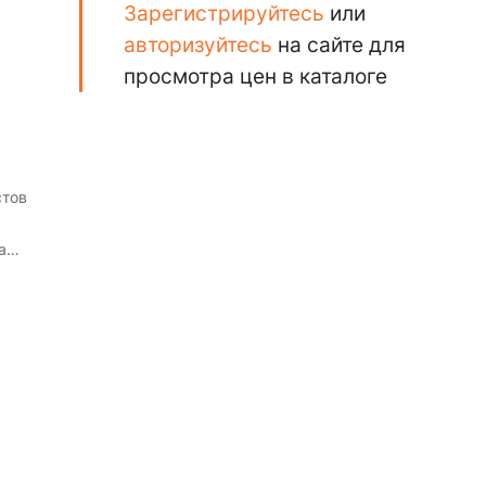
Зарегистрируйтесь
или
авторизуйтесь
на сайте для
просмотра цен в каталоге
стов
а
а из
 и
я и
и.