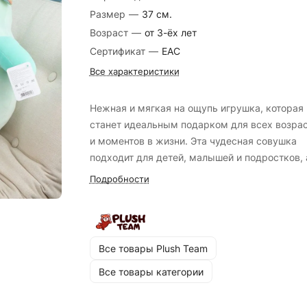
Размер
—
37 см.
Возраст
—
от 3-ёх лет
Сертификат
—
EAC
Все характеристики
Нежная и мягкая на ощупь игрушка, которая
станет идеальным подарком для всех возра
и моментов в жизни. Эта чудесная совушка
подходит для детей, малышей и подростков, 
также является прекрасным выбором для
Подробности
сюрприза близкому человеку. Она изготовлен
очень нежного и приятного на ощупь велюра
обеспечивая приятное тактильное восприятие
антистрессовый эффект при прикосновении.
Все товары Plush Team
Мягкая игрушка - это жест заботы и любви,
Все товары категории
который оставит незабываемые воспоминани
создаст уютный уголок тепла и радости жизн