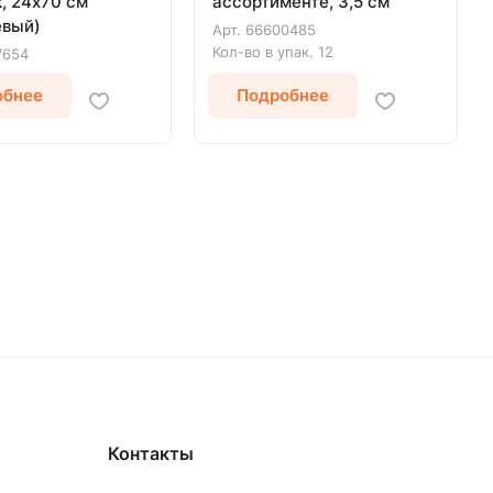
, 24х70 см
ассортименте, 3,5 см
евый)
Арт.
66600485
Кол-во в упак.
12
7654
обнее
Подробнее
Контакты