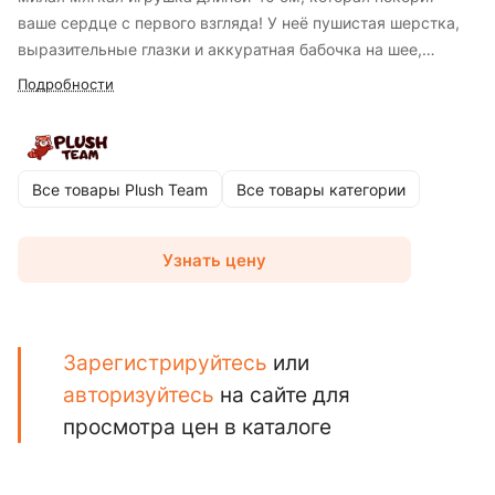
ваше сердце с первого взгляда! У неё пушистая шерстка,
выразительные глазки и аккуратная бабочка на шее,
придающая игрушке нарядный и элегантный вид. Идеально
Подробности
подходит для объятий, игр и в качестве стильного подарка.
Шпиц станет верным другом для ребёнка и уютным
украшением комнаты. Изготовлен из мягких, безопасных
материалов.
Все товары Plush Team
Все товары категории
Узнать цену
Зарегистрируйтесь
или
авторизуйтесь
на сайте для
просмотра цен в каталоге