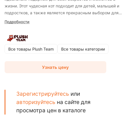
жизни. Этот чудесная кот подходит для детей, малышей и
подростков, а также является прекрасным выбором для
сюрприза близкому человеку. Он изготовлен из очень
Подробности
нежного пушистого и приятного на ощупь
высококачественного искусственного меха, обеспечивая
приятное тактильное восприятие и антистрессовый эффект
при прикосновении. Мягкая игрушка - это жест заботы и
Все товары Plush Team
Все товары категории
любви, который оставит незабываемые воспоминания и
создаст уютный уголок тепла и радости жизни.
Узнать цену
Зарегистрируйтесь
или
авторизуйтесь
на сайте для
просмотра цен в каталоге