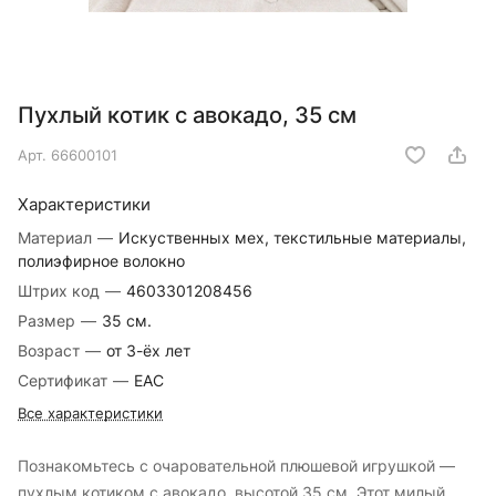
Пухлый котик с авокадо, 35 см
Арт.
66600101
Характеристики
Материал
—
Искуственных мех, текстильные материалы,
полиэфирное волокно
Штрих код
—
4603301208456
Размер
—
35 см.
Возраст
—
от 3-ёх лет
Сертификат
—
EAC
Все характеристики
Познакомьтесь с очаровательной плюшевой игрушкой —
пухлым котиком с авокадо, высотой 35 см. Этот милый