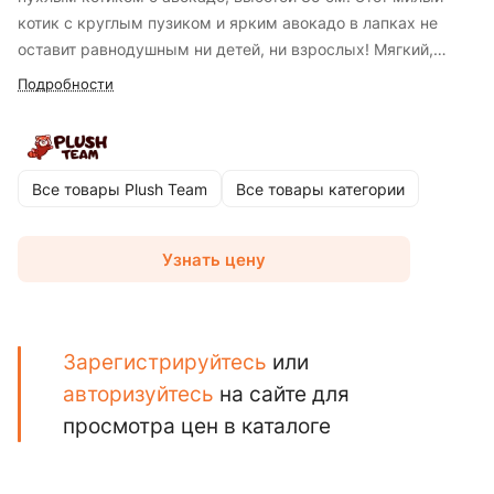
котик с круглым пузиком и ярким авокадо в лапках не
оставит равнодушным ни детей, ни взрослых! Мягкий,
приятный на ощупь и очень уютный — он идеально
Подробности
подойдёт для обнимашек, игр и украшения интерьера.
Изготовлен из гипоаллергенных и безопасных материалов,
что делает его отличным выбором для малышей. Такой
котик станет забавным и запоминающимся подарком на
Все товары Plush Team
Все товары категории
любой праздник!
Узнать цену
Зарегистрируйтесь
или
авторизуйтесь
на сайте для
просмотра цен в каталоге