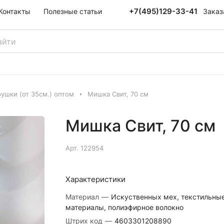
+7(495)129-33-41
Заказ
Контакты
Полезные статьи
ушки (от 35см.) оптом
Мишка Свит, 70 см
Мишка Свит, 70 см
Арт.
122954
Характеристики
Материал
—
Искуственных мех, текстильны
материалы, полиэфирное волокно
Штрих код
—
4603301208890