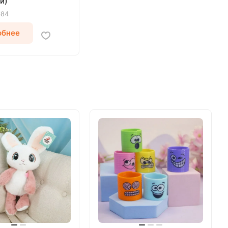
й)
684
обнее