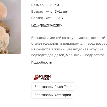
Размер
—
70 см.
Возраст
—
от 3-ёх лет
Сертификат
—
EAC
Все характеристики
Большой и мягкий на ощупь мишка, который
станет идеальным подарком для всех возра
и моментов в жизни. Эта чудесная игрушка
подходит для детей, малышей и подростков, 
также является прекрасным выбором для
Подробности
сюрприза близкому человеку. Он изготовлен 
очень нежного пушистого и приятного на ощу
высококачественного искусственного меха,
обеспечивая приятное тактильное восприятие
Все товары Plush Team
антистрессовый эффект при прикосновении.
Все товары категории
Мягкая игрушка - это жест заботы и любви,
который оставит незабываемые воспоминани
создаст уютный уголок тепла и радости жизн