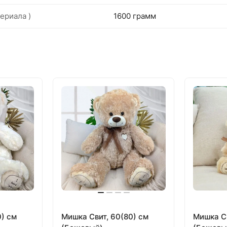
ериала )
1600 грамм
0) см
Мишка Свит, 60(80) см
Мишка Св