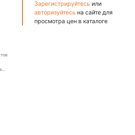
Зарегистрируйтесь
или
авторизуйтесь
на сайте для
просмотра цен в каталоге
стов
а
из
пь
 и
я и
и.