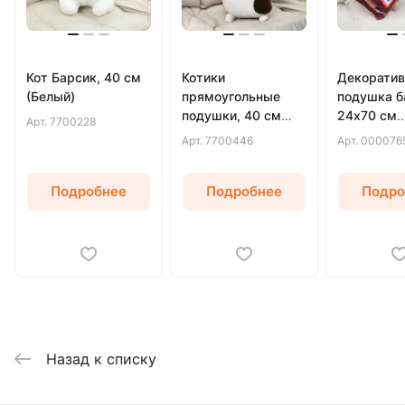
Кот Барсик, 40 см
Котики
Декоратив
(Белый)
прямоугольные
подушка б
подушки, 40 см
24х70 см
Арт.
7700228
(Белый)
(Коричнев
Арт.
7700446
Арт.
000076
Подробнее
Подробнее
Подро
Назад к списку