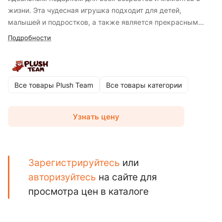
жизни. Эта чудесная игрушка подходит для детей,
малышей и подростков, а также является прекрасным
выбором для сюрприза близкому человеку. Он изготовлен
Подробности
из очень нежного пушистого и приятного на ощупь
высококачественного искусственного меха, обеспечивая
приятное тактильное восприятие и антистрессовый эффект
при прикосновении. Мягкая игрушка - это жест заботы и
Все товары Plush Team
Все товары категории
любви, который оставит незабываемые воспоминания и
создаст уютный уголок тепла и радости жизни.
Узнать цену
Зарегистрируйтесь
или
авторизуйтесь
на сайте для
просмотра цен в каталоге