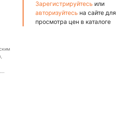
Зарегистрируйтесь
или
авторизуйтесь
на сайте для
просмотра цен в каталоге
тским
,
.
ов и
ских
йном
ая к