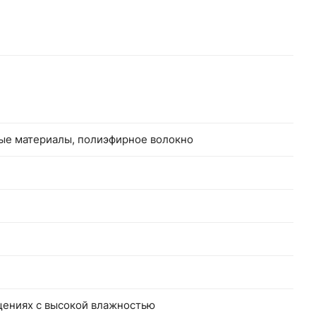
ый
е
ные материалы, полиэфирное волокно
щениях с высокой влажностью