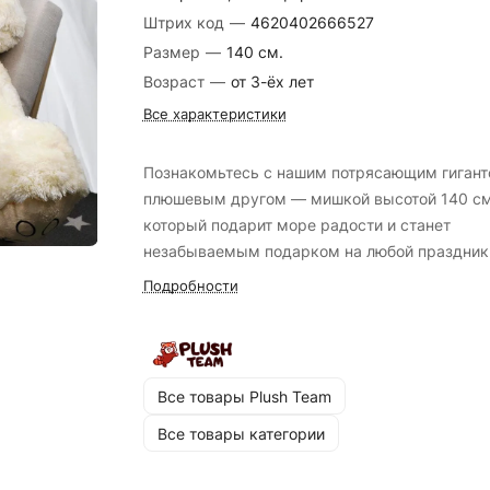
Штрих код
—
4620402666527
Размер
—
140 см.
Возраст
—
от 3-ёх лет
Все характеристики
Познакомьтесь с нашим потрясающим гиган
плюшевым другом — мишкой высотой 140 см
который подарит море радости и станет
незабываемым подарком на любой праздник
Этот чудесный мишка, названный Георгий,
Подробности
изготовлен из высококачественных материал
весит целых 10 кг, что делает его невероятно
мягким и приятным для объятий. Мишка Георгий
станет идеальным компаньоном как для дет
Все товары Plush Team
игр, так и для укрытия в подушках при семе
Все товары категории
просмотре фильмов. Он способен стать
эффектным украшением интерьера, притягив
себе восторженные взгляды и создавая