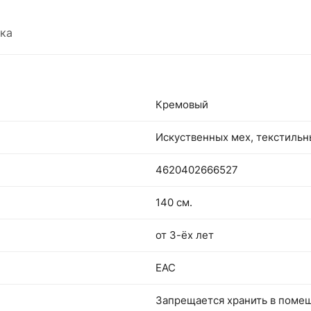
атмосферу уюта и тепла. Этот огромный
ка
плюшевый мишка — это больше, чем просто
игрушка, это настоящий друг и оберег, котор
будет сопровождать своего владельца долги
годы.
Кремовый
Искуственных мех, текстиль
4620402666527
140 см.
от 3-ёх лет
EAC
Запрещается хранить в поме