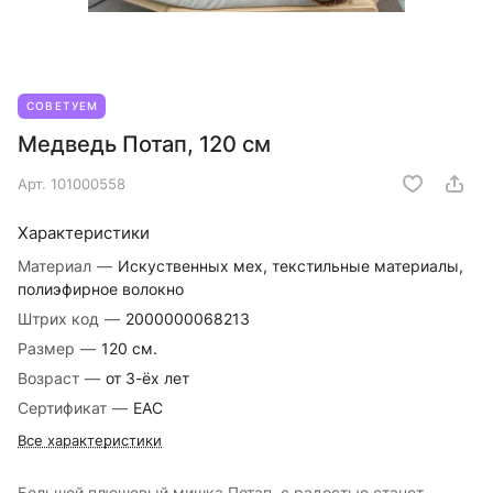
СОВЕТУЕМ
Медведь Потап, 120 см
Арт.
101000558
Характеристики
Материал
—
Искуственных мех, текстильные материалы,
полиэфирное волокно
Штрих код
—
2000000068213
Размер
—
120 см.
Возраст
—
от 3-ёх лет
Сертификат
—
EAC
Все характеристики
Большой плюшевый мишка Потап, с радостью станет