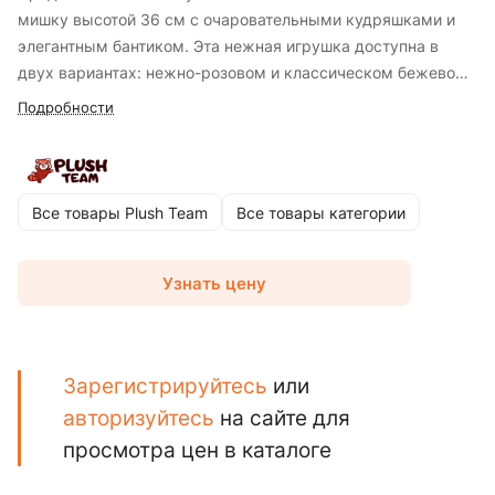
мишку высотой 36 см с очаровательными кудряшками и
элегантным бантиком. Эта нежная игрушка доступна в
двух вариантах: нежно-розовом и классическом бежевом.
Кучерявый мишка станет замечательным другом для
Подробности
объятий и игр, а также добавит уют и тепло вашему дому.
Выполненный из качественных и безопасных материалов,
он подходит для детей всех возрастов и станет отличным
подарком на любой праздник.
Все товары Plush Team
Все товары категории
Узнать цену
Зарегистрируйтесь
или
авторизуйтесь
на сайте для
просмотра цен в каталоге