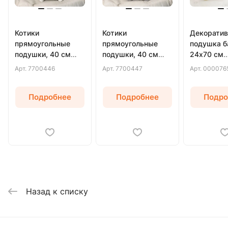
Котики
Котики
Декоратив
прямоугольные
прямоугольные
подушка б
подушки, 40 см
подушки, 40 см
24х70 см
(Белый)
(Серый)
(Бежевый)
Арт.
7700446
Арт.
7700447
Арт.
000076
Подробнее
Подробнее
Подро
Назад к списку