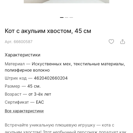
Кот с акульим хвостом, 45 см
Арт.
66600587
Характеристики
Материал
—
Искуственных мех, текстильные материалы,
полиэфирное волокно
Штрих код
—
4620402660204
Размер
—
45 см.
Возраст
—
от 3-ёх лет
Сертификат
—
EAC
Все характеристики
Встречайте уникальную плюшевую игрушку — кота с
акульим хвостом! Этот необычный персонаж порадует как