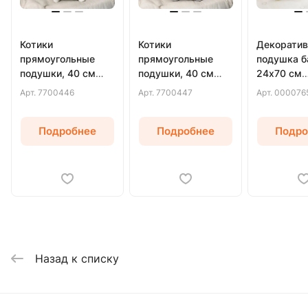
Котики
Котики
Декоратив
прямоугольные
прямоугольные
подушка б
подушки, 40 см
подушки, 40 см
24х70 см
(Белый)
(Серый)
(Бежевый)
Арт.
7700446
Арт.
7700447
Арт.
000076
Подробнее
Подробнее
Подро
Назад к списку