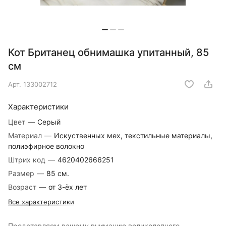
Кот Британец обнимашка упитанный, 85
см
Арт.
133002712
Характеристики
Цвет
—
Серый
Материал
—
Искуственных мех, текстильные материалы,
полиэфирное волокно
Штрих код
—
4620402666251
Размер
—
85 см.
Возраст
—
от 3-ёх лет
Все характеристики
Представляем вашему вниманию великолепного