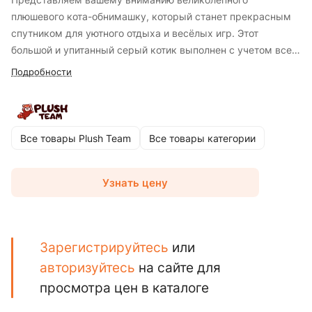
плюшевого кота-обнимашку, который станет прекрасным
спутником для уютного отдыха и весёлых игр. Этот
большой и упитанный серый котик выполнен с учетом всех
деталей, благодаря чему он особенно привлекателен и
Подробности
реалистичен. При впечатляющей высоте 85 см, этот мягкий
и приятный на ощупь плюшевый друг идеально подходит
для объятий и станет великолепным подарком как для
детей, так и для взрослых.
Все товары Plush Team
Все товары категории
Узнать цену
Зарегистрируйтесь
или
авторизуйтесь
на сайте для
просмотра цен в каталоге