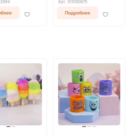
02884
Арт.
101000675
обнее
Подробнее