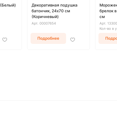
 (Белый)
Декоративная подушка
Морожен
батончик, 24х70 см
брелок в
(Коричневый)
см
Арт.
00007654
Арт.
1330
Кол-во в 
Подробнее
Подр