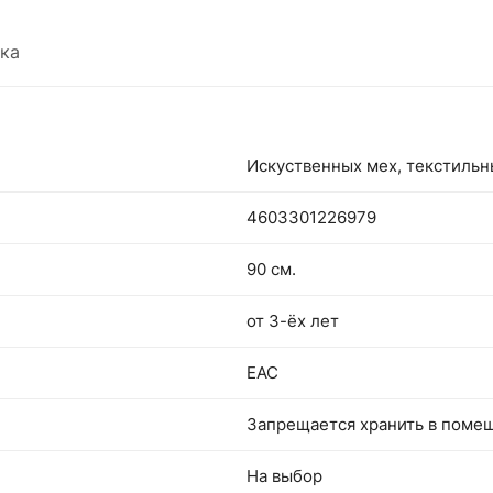
ка
Искуственных мех, текстиль
4603301226979
90 см.
от 3-ёх лет
EAC
Запрещается хранить в поме
На выбор