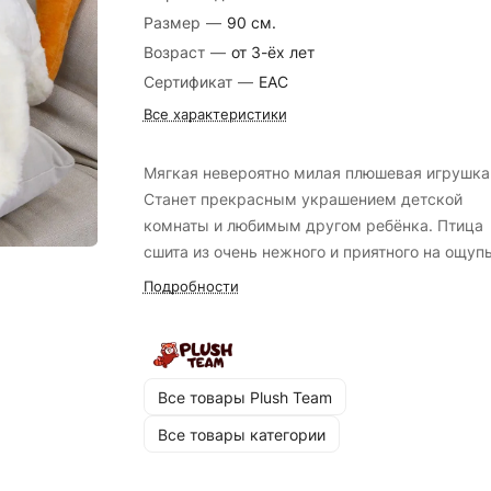
Размер
—
90 см.
Возраст
—
от 3-ёх лет
Сертификат
—
EAC
Все характеристики
Мягкая невероятно милая плюшевая игрушка
Станет прекрасным украшением детской
комнаты и любимым другом ребёнка. Птица
сшита из очень нежного и приятного на ощуп
велюра. С гусиком приятно спать в обнимку, 
Подробности
еще поможет покорить сердце.
Все товары Plush Team
Все товары категории