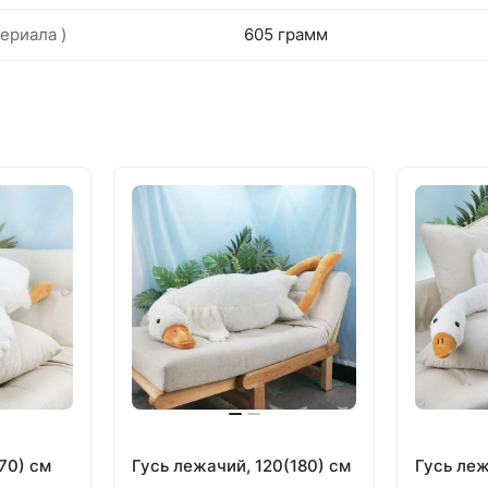
ериала )
605 грамм
70) см
Гусь лежачий, 120(180) см
Гусь леж