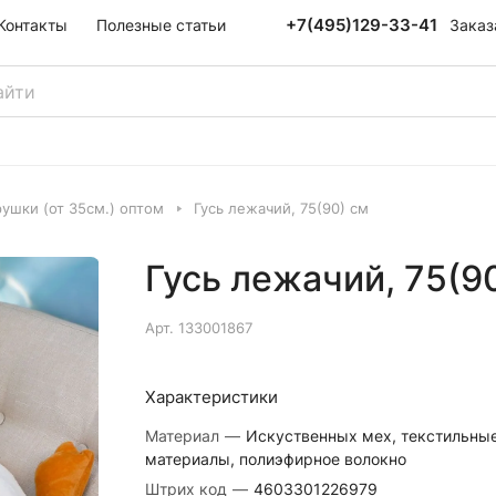
+7(495)129-33-41
Заказ
Контакты
Полезные статьи
ушки (от 35см.) оптом
Гусь лежачий, 75(90) см
Гусь лежачий, 75(9
Арт.
133001867
Характеристики
Материал
—
Искуственных мех, текстильны
материалы, полиэфирное волокно
Штрих код
—
4603301226979