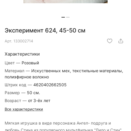
Эксперимент 624, 45-50 см
Арт.
133002714
Характеристики
Цвет
—
Розовый
Материал
—
Искуственных мех, текстильные материалы,
полиэфирное волокно
Штрих код
—
4620402662505
Размер
—
50 см.
Возраст
—
от 3-ёх лет
Все характеристики
Мягкая игрушка в виде персонажа Ангел- подруга и
любовь Стича из популярного мультфильма "Лило и Стич"